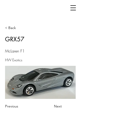
< Back
GRX57
McLaren F1
HW Exotics
Previous
Next