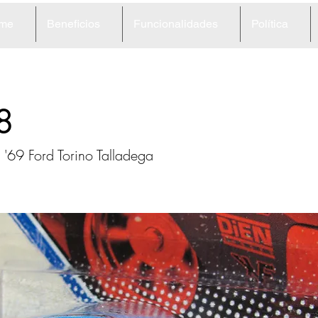
me
Beneficios
Funcionalidades
Política
8
s '69 Ford Torino Talladega