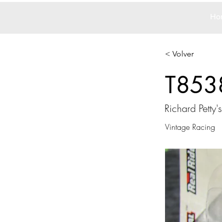
Ho
< Volver
T853
Richard Petty'
Vintage Racing