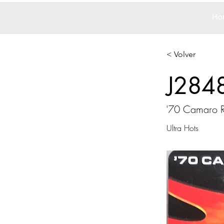
Ho
< Volver
J284
'70 Camaro 
Ultra Hots