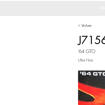
Ho
< Volver
J715
'64 GTO
Ultra Hots