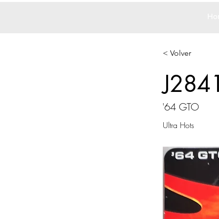
Ho
< Volver
J284
'64 GTO
Ultra Hots