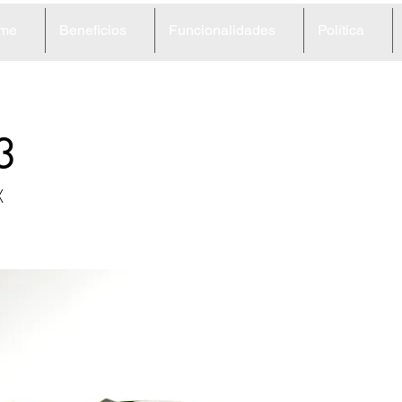
me
Beneficios
Funcionalidades
Política
3
X