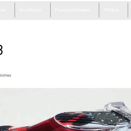
me
Beneficios
Funcionalidades
Política
3
romes