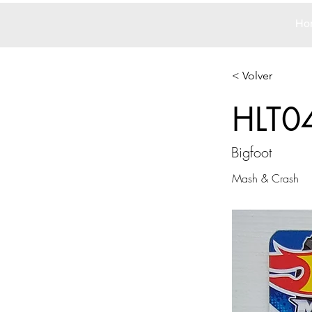
Ho
< Volver
HLT0
Bigfoot
Mash & Crash