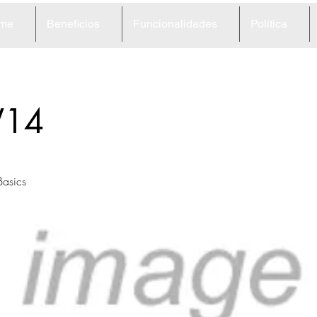
me
Beneficios
Funcionalidades
Política
14
asics