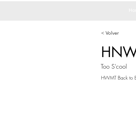
Ho
< Volver
HNW
Too S'cool
HWMT Back to B