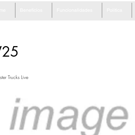
me
Beneficios
Funcionalidades
Política
25
er Trucks Live