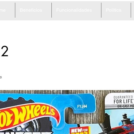
me
Beneficios
Funcionalidades
Política
92
e