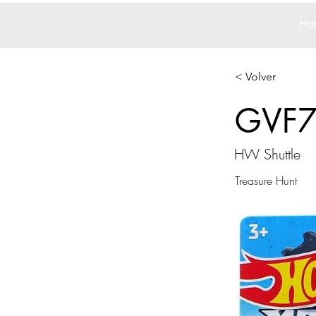
Ho
< Volver
GVF
HW Shuttle
Treasure Hunt