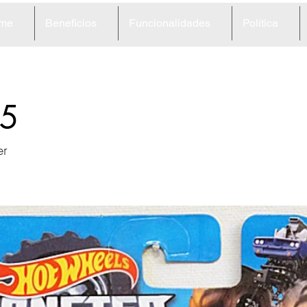
me
Beneficios
Funcionalidades
Política
5
er