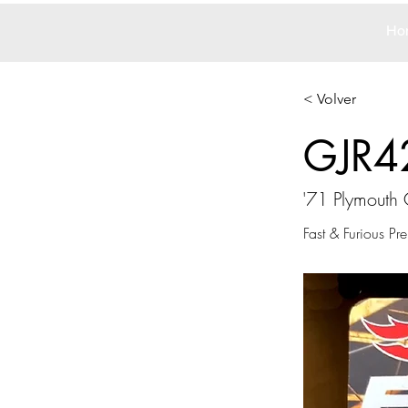
Ho
< Volver
GJR4
'71 Plymouth
Fast & Furious Pr