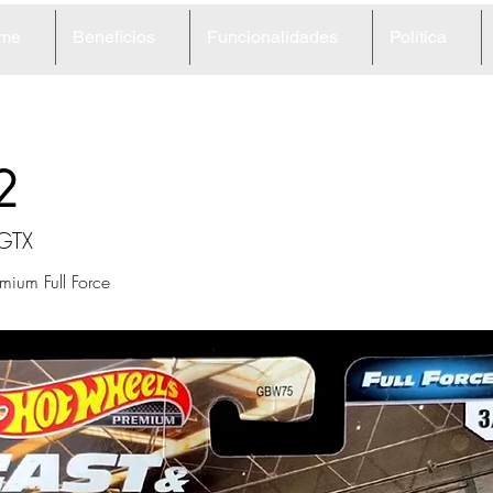
me
Beneficios
Funcionalidades
Política
2
 GTX
emium Full Force