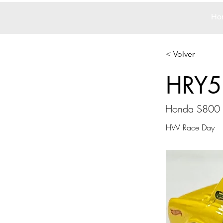
Ho
< Volver
HRY5
Honda S800 
HW Race Day