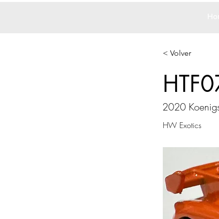
Ho
< Volver
HTF0
2020 Koenigs
HW Exotics