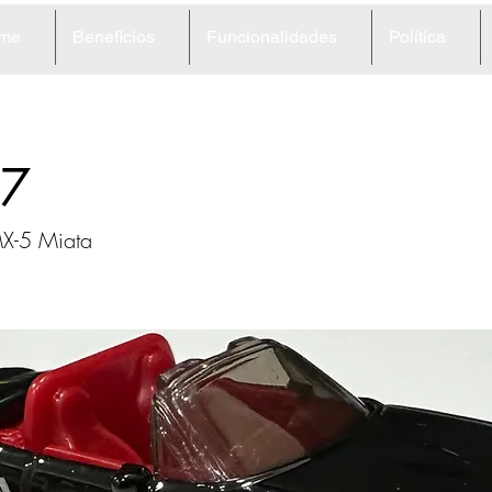
me
Beneficios
Funcionalidades
Política
7
X-5 Miata