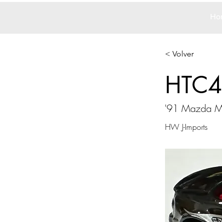
Ho
< Volver
HTC4
'91 Mazda M
HW J-Imports