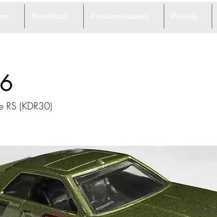
me
Beneficios
Funcionalidades
Política
6
ne RS (KDR30)