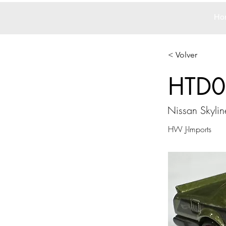
Ho
< Volver
HTD0
Nissan Skyli
HW J-Imports