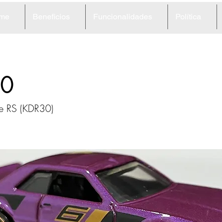
me
Beneficios
Funcionalidades
Política
0
ne RS (KDR30)