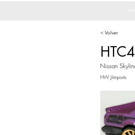
Ho
< Volver
HTC4
Nissan Skyli
HW J-Imports