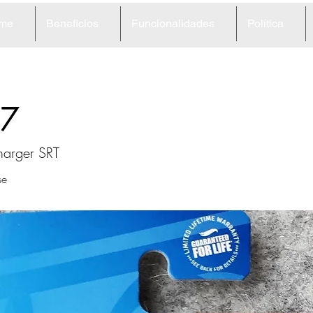
me
Beneficios
Funcionalidades
Política
7
arger SRT
se