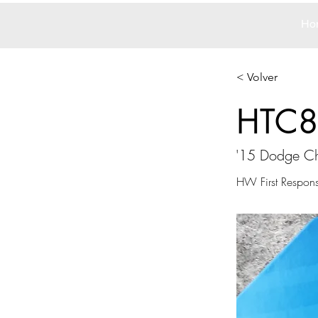
Ho
< Volver
HTC8
'15 Dodge Ch
HW First Respon