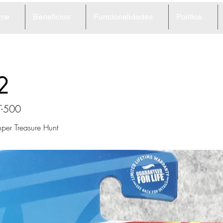
me
Beneficios
Funcionalidades
Política
2
T-500
per Treasure Hunt