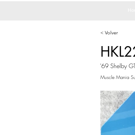
Ho
< Volver
HKL2
'69 Shelby G
Muscle Mania Su