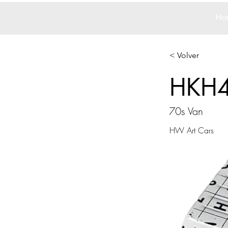
Ho
< Volver
HKH
70s Van
HW Art Cars