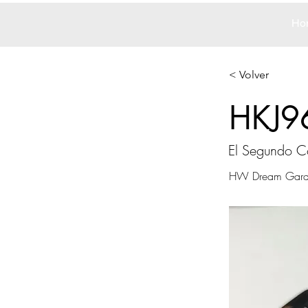
Ho
< Volver
HKJ9
El Segundo 
HW Dream Gar