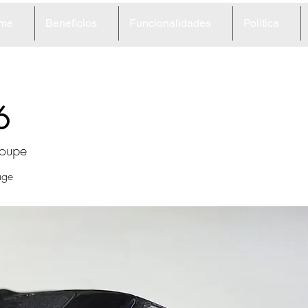
me
Beneficios
Funcionalidades
Política
6
Coupe
age