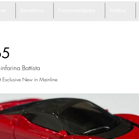
me
Beneficios
Funcionalidades
Política
65
infarina Battista
et Exclusive New in Mainline