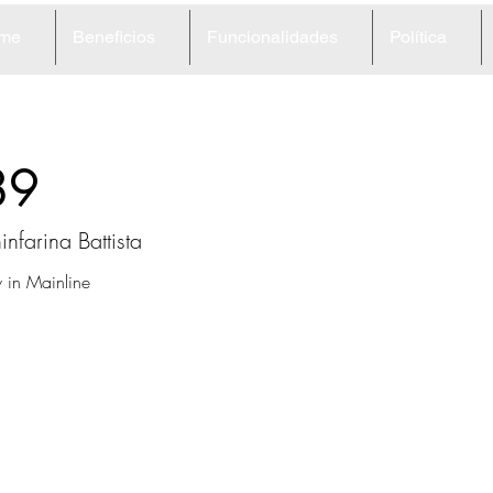
me
Beneficios
Funcionalidades
Política
89
infarina Battista
in Mainline