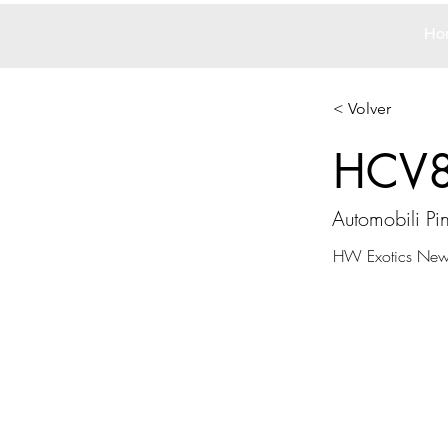
Ho
< Volver
HCV
Automobili Pin
HW Exotics New 