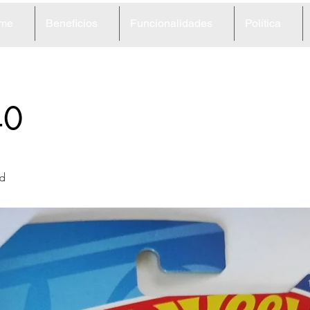
me
Beneficios
Funcionalidades
Política
40
d