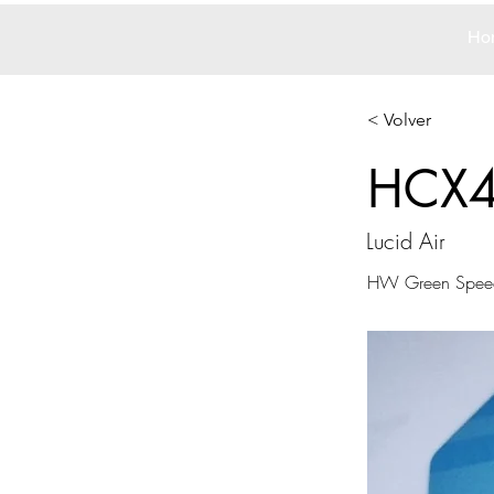
Ho
< Volver
HCX
Lucid Air
HW Green Spee