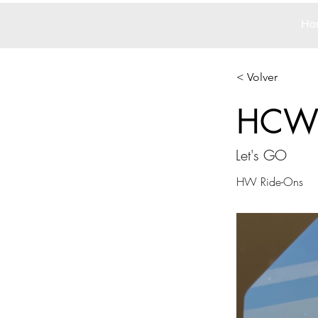
Ho
< Volver
HCW
Let's GO
HW Ride-Ons