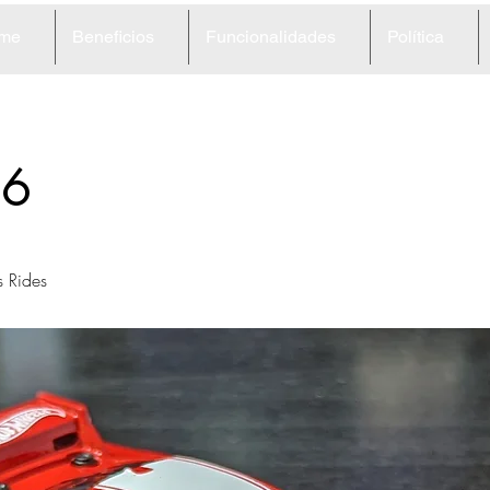
me
Beneficios
Funcionalidades
Política
86
s Rides