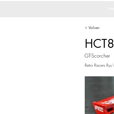
Ho
< Volver
HCT
GT-Scorcher
Retro Racers Ryu'