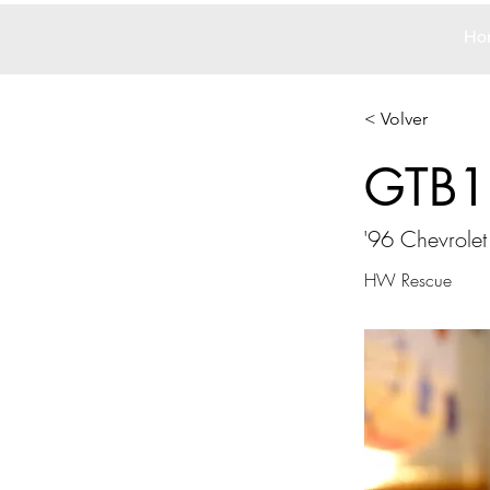
Ho
< Volver
GTB1
'96 Chevrolet
HW Rescue