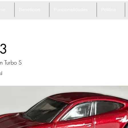
me
Beneficios
Funcionalidades
Política
3
n Turbo S
d