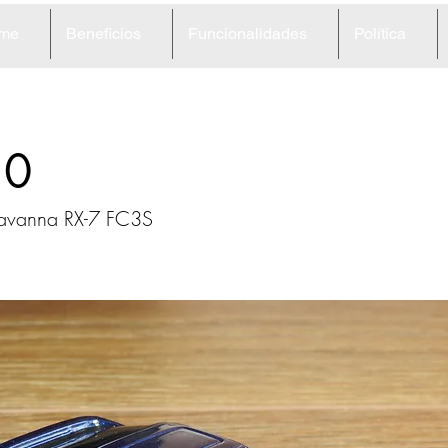
me
Beneficios
Funcionalidades
Política
10
avanna RX-7 FC3S