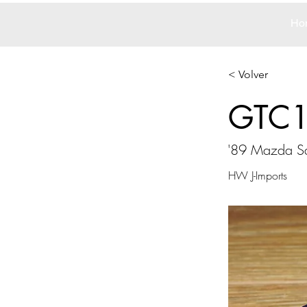
Ho
< Volver
GTC
'89 Mazda S
HW J-Imports