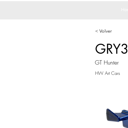
Ho
< Volver
GRY
GT Hunter
HW Art Cars