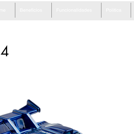
me
Beneficios
Funcionalidades
Política
34