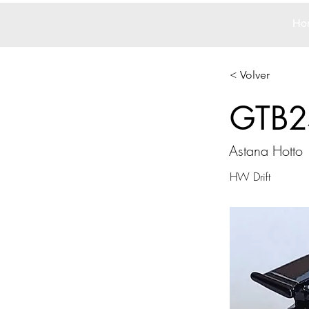
Ho
< Volver
GTB2
Astana Hotto
HW Drift