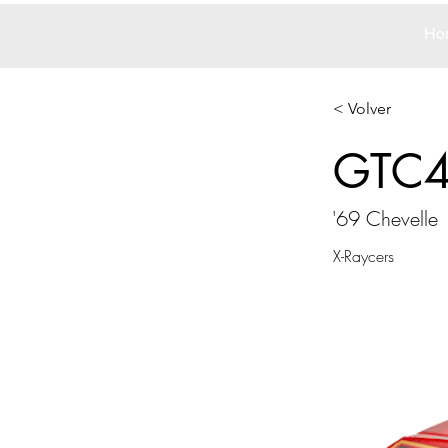
Ho
< Volver
GTC
'69 Chevelle
X-Raycers