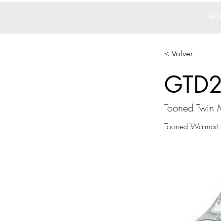
Ho
< Volver
GTD
Tooned Twin M
Tooned Walmart 