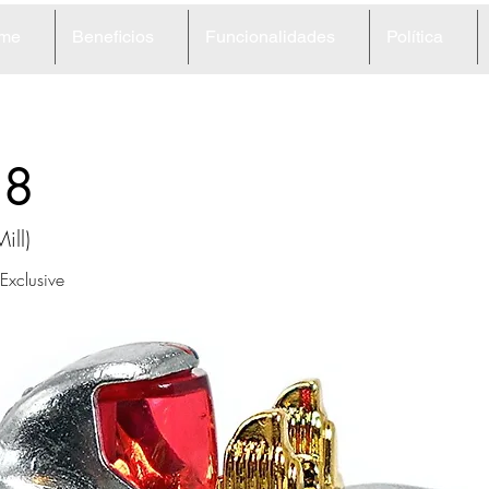
me
Beneficios
Funcionalidades
Política
28
ill)
Exclusive