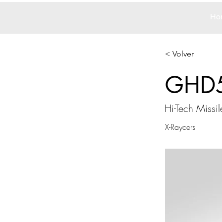
Ho
< Volver
GHD
Hi-Tech Missil
X-Raycers