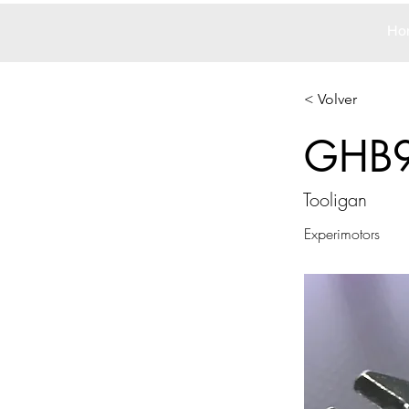
Ho
< Volver
GHB
Tooligan
Experimotors