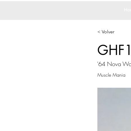
Ho
< Volver
GHF
'64 Nova Wa
Muscle Mania