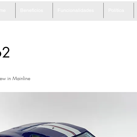
me
Beneficios
Funcionalidades
Política
62
w in Mainline