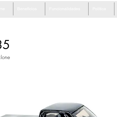
me
Beneficios
Funcionalidades
Política
35
lone