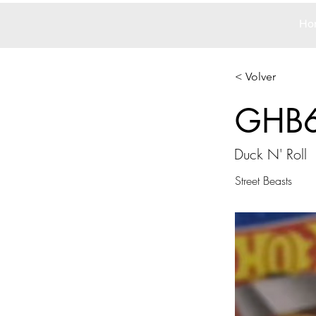
Ho
< Volver
GHB
Duck N' Roll
Street Beasts