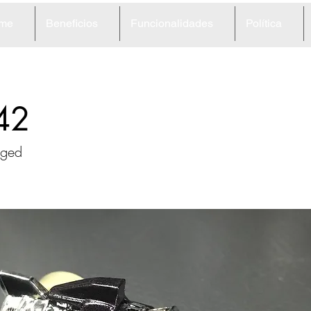
me
Beneficios
Funcionalidades
Política
42
rged