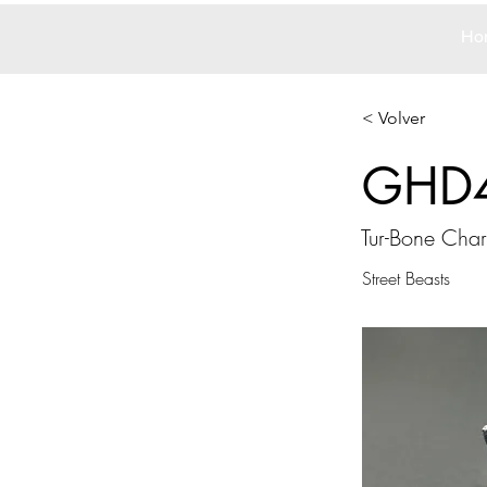
Ho
< Volver
GHD
Tur-Bone Cha
Street Beasts