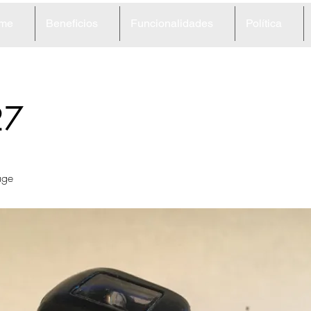
me
Beneficios
Funcionalidades
Política
27
age