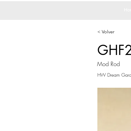
Ho
< Volver
GHF
Mod Rod
HW Dream Gar