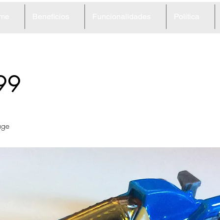
me
Beneficios
Funcionalidades
Política
99
age