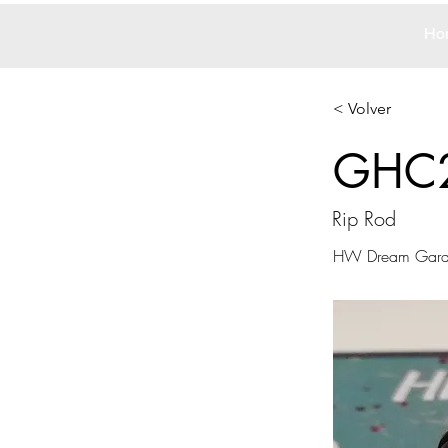
Ho
< Volver
GHC
Rip Rod
HW Dream Gar