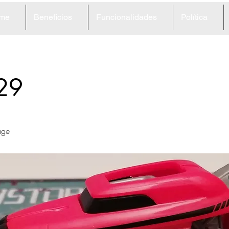
me
Beneficios
Funcionalidades
Política
29
age