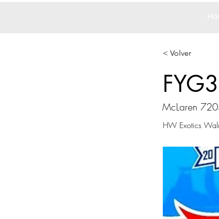
Ho
< Volver
FYG3
McLaren 720S
HW Exotics Walm