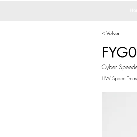
Ho
< Volver
FYG0
Cyber Speed
HW Space Treas