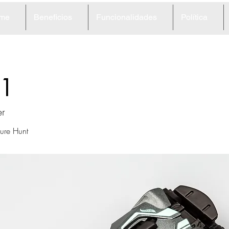
me
Beneficios
Funcionalidades
Política
1
er
ure Hunt