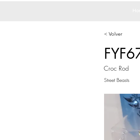
Ho
< Volver
FYF6
Croc Rod
Street Beasts