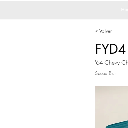
Ho
< Volver
FYD4
'64 Chevy Ch
Speed Blur