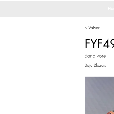
Ho
< Volver
FYF4
Sandivore
Baja Blazers